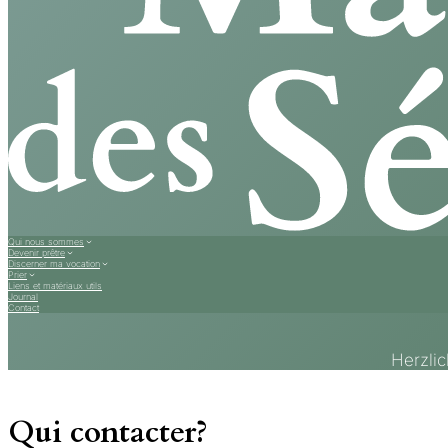
Qui nous sommes
Devenir prêtre
Discerner ma vocation
Prier
Liens et matériaux utils
Journal
Contact
Herzli
Qui contacter?