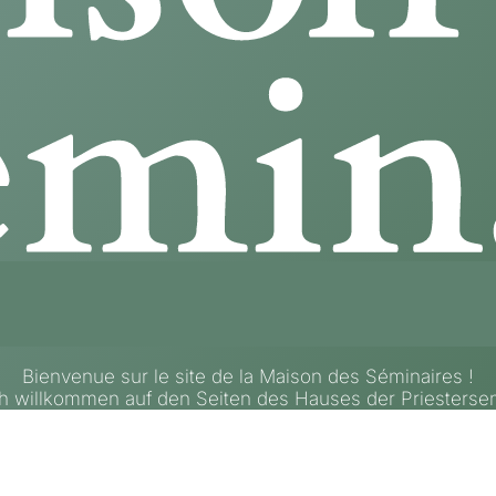
Bienvenue sur le site de la Maison des Séminaires !
ch willkommen auf den Seiten des Hauses der Priestersem