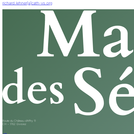
richard.lehner[a]cath-vs.org
Route du Château d’Affry 11
CH – 1762 Givisiez